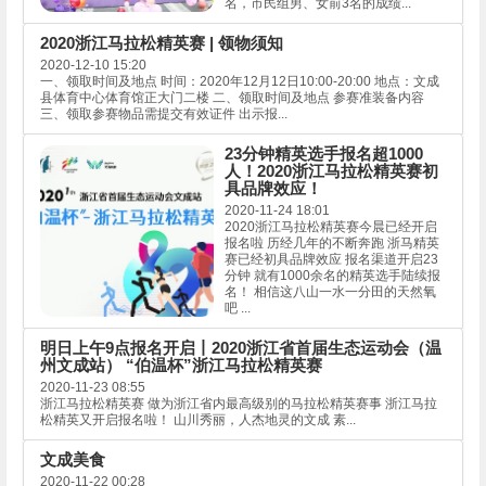
名，市民组男、女前3名的成绩...
2020浙江马拉松精英赛 | 领物须知
2020-12-10 15:20
一、领取时间及地点 时间：2020年12月12日10:00-20:00 地点：文成
县体育中心体育馆正大门二楼 二、领取时间及地点 参赛准装备内容
三、领取参赛物品需提交有效证件 出示报...
23分钟精英选手报名超1000
人！2020浙江马拉松精英赛初
具品牌效应！
2020-11-24 18:01
2020浙江马拉松精英赛今晨已经开启
报名啦 历经几年的不断奔跑 浙马精英
赛已经初具品牌效应 报名渠道开启23
分钟 就有1000余名的精英选手陆续报
名！ 相信这八山一水一分田的天然氧
吧 ...
明日上午9点报名开启丨2020浙江省首届生态运动会（温
州文成站） “伯温杯”浙江马拉松精英赛
2020-11-23 08:55
浙江马拉松精英赛 做为浙江省内最高级别的马拉松精英赛事 浙江马拉
松精英又开启报名啦！ 山川秀丽，人杰地灵的文成 素...
文成美食
2020-11-22 00:28